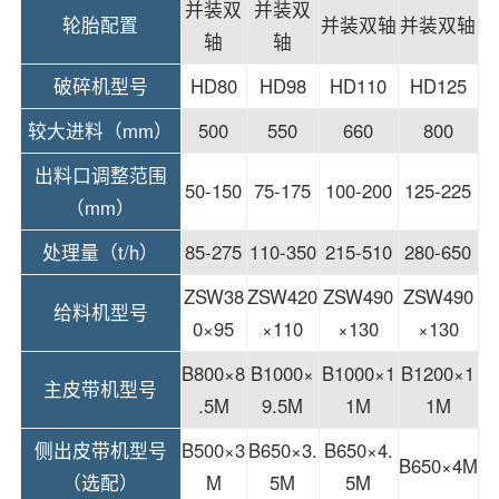
并装双
并装双
轮胎配置
并装双轴
并装双轴
轴
轴
破碎机型号
HD80
HD98
HD110
HD125
较大进料（mm）
500
550
660
800
出料口调整范围
50-150
75-175
100-200
125-225
（mm）
处理量（t/h）
85-275
110-350
215-510
280-650
ZSW38
ZSW420
ZSW490
ZSW490
给料机型号
0×95
×110
×130
×130
B800×8
B1000×
B1000×1
B1200×1
主皮带机型号
.5M
9.5M
1M
1M
侧出皮带机型号
B500×3
B650×3.
B650×4.
B650×4M
（选配）
M
5M
5M