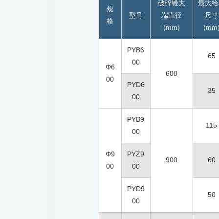
破碎锥大
最大给
规
型号
端直径
尺寸
格
(mm)
(mm
PYB6
65
00
Φ6
600
00
PYD6
35
00
PYB9
115
00
Φ9
PYZ9
900
60
00
00
PYD9
50
00