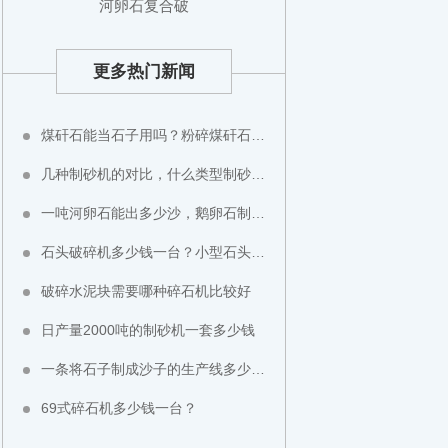
河卵石复合破
更多热门新闻
煤矸石能当石子用吗？粉碎煤矸石用什么设备？
几种制砂机的对比，什么类型制砂机好？
一吨河卵石能出多少沙，鹅卵石制成沙子成本高不高？
石头破碎机多少钱一台？小型石头粉碎机价格
破碎水泥块需要哪种碎石机比较好
日产量2000吨的制砂机一套多少钱
一条将石子制成沙子的生产线多少钱？
69式碎石机多少钱一台？