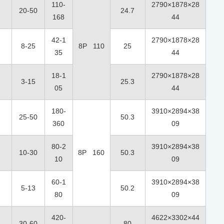
110-
2790×1878×28
20-50
24.7
168
44
42-1
2790×1878×28
8-25
8P 110
25
35
44
18-1
2790×1878×28
3-15
25.3
05
44
180-
3910×2894×38
25-50
50.3
360
09
80-2
3910×2894×38
10-30
8P 160
50.3
10
09
60-1
3910×2894×38
5-13
50.2
80
09
420-
4622×3302×44
30-60
80