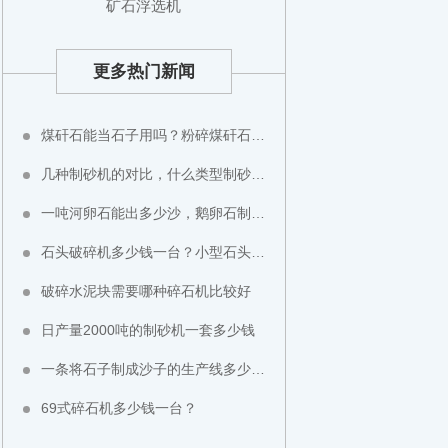
矿石浮选机
更多热门新闻
煤矸石能当石子用吗？粉碎煤矸石用什么设备？
几种制砂机的对比，什么类型制砂机好？
一吨河卵石能出多少沙，鹅卵石制成沙子成本高不高？
石头破碎机多少钱一台？小型石头粉碎机价格
破碎水泥块需要哪种碎石机比较好
日产量2000吨的制砂机一套多少钱
一条将石子制成沙子的生产线多少钱？
69式碎石机多少钱一台？