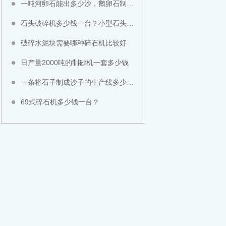
一吨河卵石能出多少沙，鹅卵石制成沙子成本高不高？
石头破碎机多少钱一台？小型石头粉碎机价格
破碎水泥块需要哪种碎石机比较好
日产量2000吨的制砂机一套多少钱
一条将石子制成沙子的生产线多少钱？
69式碎石机多少钱一台？