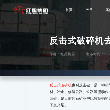
首页
产品
案
反击式破碎机
作者：红星机器
发布时间：2017-
反击式破碎机
也叫反击破，是一种新
材、冶金、修筑公路、铁路等流动作
细碎，是目前砂石矿业中比较畅销的
下文介绍。