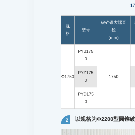
1
破碎锥大端直
规
型号
径
格
(mm)
PYB175
0
PYZ175
Φ1750
1750
0
PYD175
0
以规格为Φ2200型圆锥
2