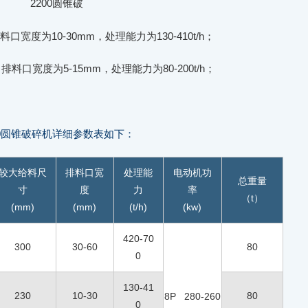
2200圆锥破
口宽度为10-30mm，处理能力为130-410t/h；
排料口宽度为5-15mm，处理能力为80-200t/h；
00圆锥破碎机详细参数表如下：
较大给料尺
排料口宽
处理能
电动机功
总重量
寸
度
力
率
（t）
(mm)
(mm)
(t/h)
(kw)
420-70
300
30-60
80
0
130-41
230
10-30
80
8P 280-260
0