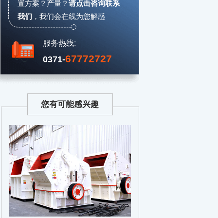
置方案？产量？
请点击咨询联系
我们
，
我们会在线为您解惑
服务热线:
67772727
0371-
您有可能感兴趣