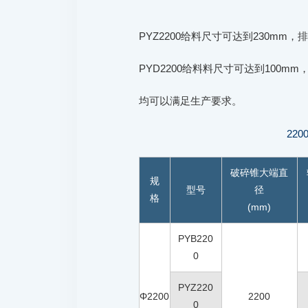
PYZ2200给料尺寸可达到230mm，排料
PYD2200给料料尺寸可达到100mm，
均可以满足生产要求。
22
破碎锥大端直
规
型号
径
格
(mm)
PYB220
0
PYZ220
Φ2200
2200
0