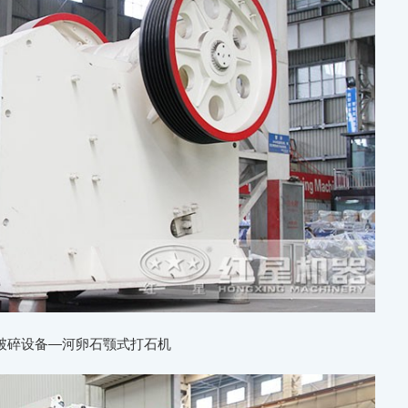
破碎设备—河卵石颚式打石机