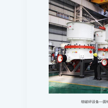
细破碎设备—圆