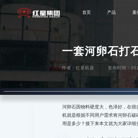
首页
产品
案
一套河卵石打
作者：红星机器
发布时间：2019-
河卵石因物料硬度大，色泽好，在很
机就是根据不同用户需求将河卵石破
用是多少？接下来本文就为大家详细