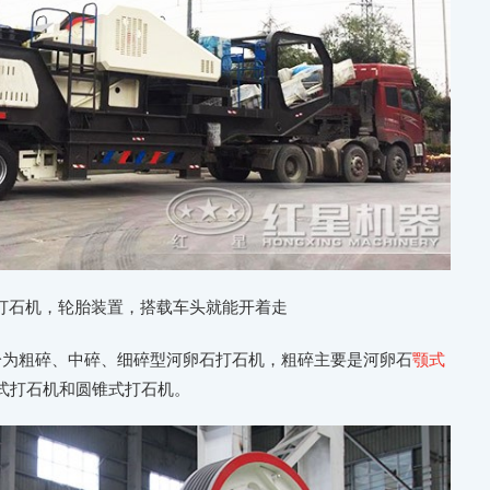
打石机，轮胎装置，搭载车头就能开着走
分为粗碎、中碎、细碎型河卵石打石机，粗碎主要是河卵石
颚式
式打石机和圆锥式打石机。