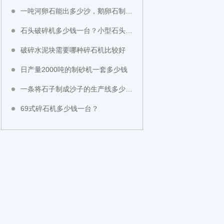
一吨河卵石能出多少沙，鹅卵石制成沙子成本高不高？
石头破碎机多少钱一台？小型石头粉碎机价格
破碎水泥块需要哪种碎石机比较好
日产量2000吨的制砂机一套多少钱
一条将石子制成沙子的生产线多少钱？
69式碎石机多少钱一台？