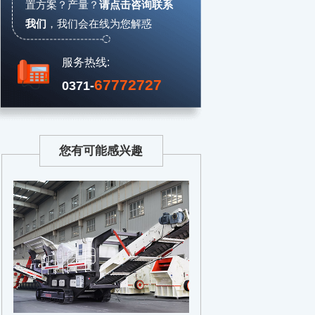
置方案？产量？
请点击咨询联系
我们
，
我们会在线为您解惑
服务热线:
67772727
0371-
您有可能感兴趣