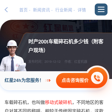
首页
-
新闻资讯
-
行业新闻
- 详情
时产200t车载碎石机多少钱（附客
户现场）
发布时间：2019-12-12
作者：红星机器
点击咨询报价
红星24h为您服务！
车载碎石机，也叫做
移动式破碎机
，不同地区的客
户对其不同的称呼。相较于传统固定碎石机，这款