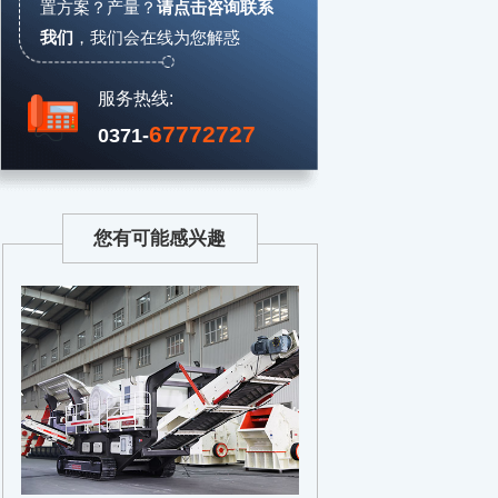
置方案？产量？
请点击咨询联系
我们
，
我们会在线为您解惑
服务热线:
67772727
0371-
您有可能感兴趣