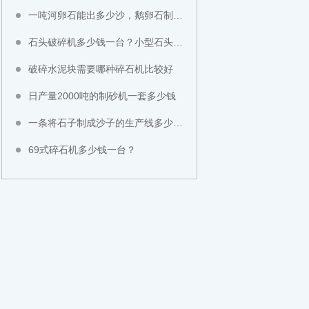
一吨河卵石能出多少沙，鹅卵石制成沙子成本高不高？
石头破碎机多少钱一台？小型石头粉碎机价格
破碎水泥块需要哪种碎石机比较好
日产量2000吨的制砂机一套多少钱
一条将石子制成沙子的生产线多少钱？
69式碎石机多少钱一台？