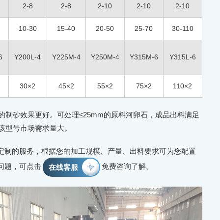
2-8
2-8
2-10
2-10
2-10
10-30
15-40
20-50
25-70
30-110
6
Y200L-4
Y225M-4
Y250M-4
Y315M-6
Y315L-6
30×2
45×2
55×2
75×2
110×2
石的制砂效果更好。可处理≤25mm的原料河卵石，成品出料满足
，该型号市场需求量大。
定制的服务，根据您的加工规模、产量、出料要求可为您配置
问题，可点击
免费咨询了解。
在线客服