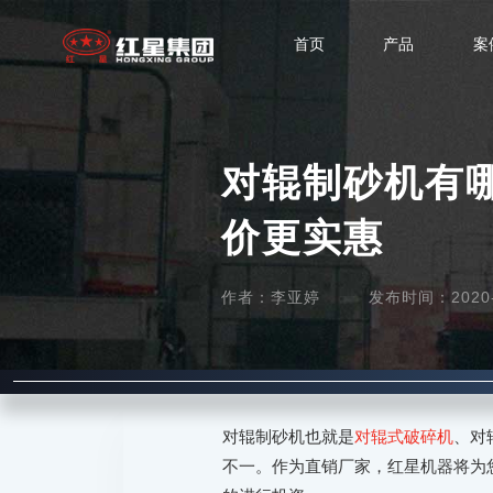
首页
产品
案
对辊制砂机有
价更实惠
作者：李亚婷
发布时间：2020-0
对辊制砂机也就是
对辊式破碎机
、对
不一。作为直销厂家，红星机器将为