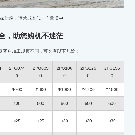
厂家供应，运营成本低、产量适中
全，助您购机不迷茫
据客户加工规模不同，可选有以下几款：
4
2PG074
2PG085
2PG106
2PG126
2PG156
0
0
0
0
0
Ф700
Ф800
Ф1000
Ф1200
Ф1500
400
500
600
600
600
≤25
≤25
≤30
≤30
≤30