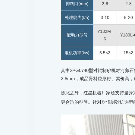
排料口(mm)
2-8
2-8
处理能力(t/h)
3-10
5-20
Y132M-
配动力型号
Y180L-
6
电机功率(kw)
5.5×2
15×2
其中2PG0740型对辊制砂机对河卵
2-8mm，成品骨料粒形好、卖价高
除此之外，红星机器厂家还支持量身
更合适的型号。针对对辊制砂机选型