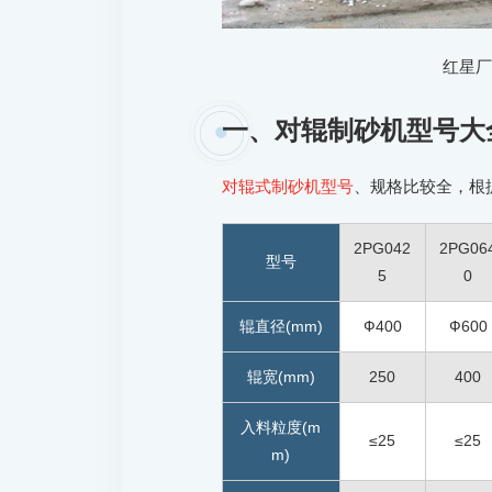
红星
一、对辊制砂机型号大
对辊式制砂机型号
、规格比较全，根
2PG042
2PG06
型号
5
0
辊直径(mm)
Ф400
Ф600
辊宽(mm)
250
400
入料粒度(m
≤25
≤25
m)