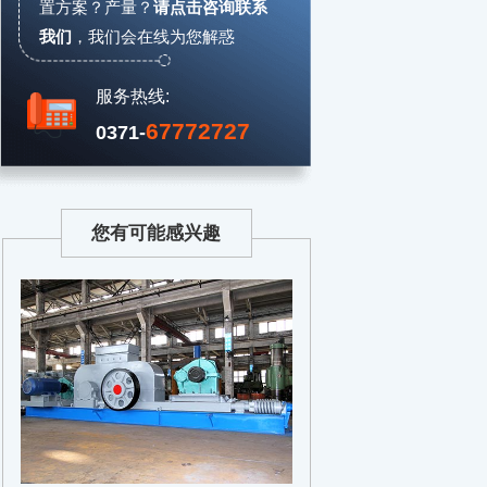
置方案？产量？
请点击咨询联系
我们
，
我们会在线为您解惑
服务热线:
67772727
0371-
您有可能感兴趣