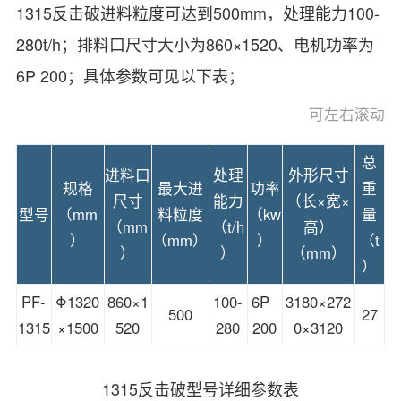
1315反击破进料粒度可达到500mm，处理能力100-
280t/h；排料口尺寸大小为860×1520、电机功率为
6P 200；具体参数可见以下表；
总
进料口
处理
外形尺寸
规格
最大进
功率
重
尺寸
能力
（长×宽×
型号
（mm
料粒度
（kw
量
（mm
（t/h
高）
）
（mm）
）
（t
）
）
（mm）
）
PF-
Φ1320
860×1
100-
6P
3180×272
500
27
1315
×1500
520
280
200
0×3120
1315反击破型号详细参数表