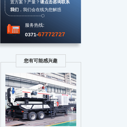
置方案？产量？
请点击咨询联系
我们
，
我们会在线为您解惑
服务热线:
67772727
0371-
您有可能感兴趣