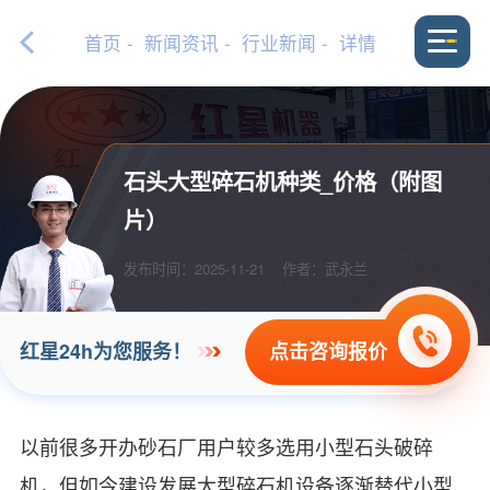
首页
-
新闻资讯
-
行业新闻
- 详情
石头大型碎石机种类_价格（附图
片）
发布时间：2025-11-21
作者：武永兰
点击咨询报价
红星24h为您服务！
以前很多开办砂石厂用户较多选用小型石头破碎
机，但如今建设发展大型碎石机设备逐渐替代小型