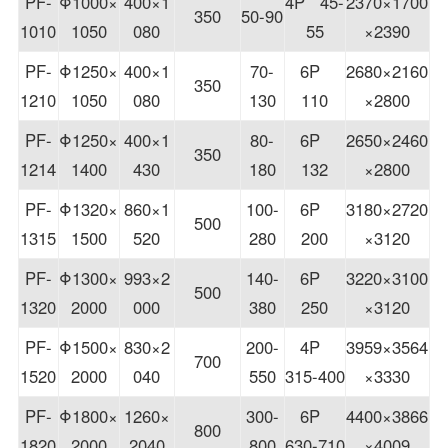
PF-
Φ1000×
400×1
4P 45-
2370×1700
350
50-90
1010
1050
080
55
×2390
PF-
Φ1250×
400×1
70-
6P
2680×2160
350
1210
1050
080
130
110
×2800
PF-
Φ1250×
400×1
80-
6P
2650×2460
350
1214
1400
430
180
132
×2800
PF-
Φ1320×
860×1
100-
6P
3180×2720
500
1315
1500
520
280
200
×3120
PF-
Φ1300×
993×2
140-
6P
3220×3100
500
1320
2000
000
380
250
×3120
PF-
Φ1500×
830×2
200-
4P
3959×3564
700
1520
2000
040
550
315-400
×3330
PF-
Φ1800×
1260×
300-
6P
4400×3866
800
1820
2000
2040
800
630-710
×4009