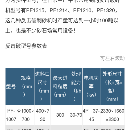
机型号有PF1315、PF1214、PF1210、PF1320，
这几种反击破制砂机时产量可达到一小时100吨以
上，也是不少砂石场常用设备！
反击破型号参数表
进料口
处理
外形尺寸
规格
最大进
电机功
尺寸
能力
（长×宽×
型号
（mm
料粒度
率
（mm
（t/h
高）
）
（mm）
（kw）
）
）
（mm）
PF-
Φ1000×
400×7
4P 37-
2330×1660
300
30-70
1007
700
30
45
×2300