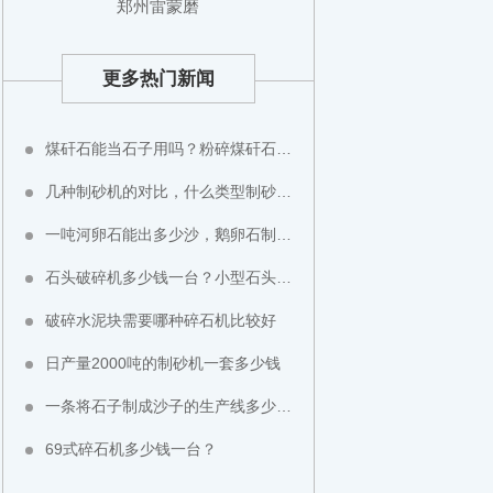
郑州雷蒙磨
更多热门新闻
煤矸石能当石子用吗？粉碎煤矸石用什么设备？
几种制砂机的对比，什么类型制砂机好？
一吨河卵石能出多少沙，鹅卵石制成沙子成本高不高？
石头破碎机多少钱一台？小型石头粉碎机价格
破碎水泥块需要哪种碎石机比较好
日产量2000吨的制砂机一套多少钱
一条将石子制成沙子的生产线多少钱？
69式碎石机多少钱一台？