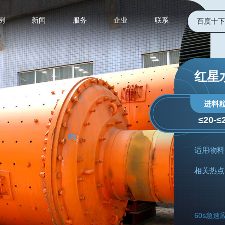
例
新闻
服务
企业
联系
百度十下
红星
进料
≤20-
适用物料
相关热点
60s急速