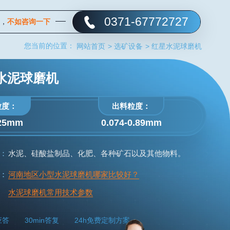
0371-67772727
，
不如咨询一下
您当前的位置：
网站首页
>
选矿设备
>
红星水泥球磨机
水泥球磨机
粒度：
出料粒度：
≤25mm
0.074-0.89mm
：
水泥、硅酸盐制品、化肥、各种矿石以及其他物料。
：
河南地区小型水泥球磨机哪家比较好？
水泥球磨机常用技术参数
应答
30min答复
24h免费定制方案