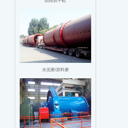
回转烘干机
水泥磨/原料磨