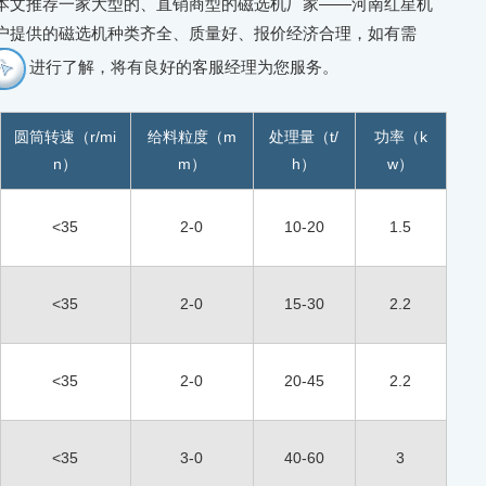
本文推荐一家大型的、直销商型的磁选机厂家——河南红星机
户提供的磁选机种类齐全、质量好、报价经济合理，如有需
进行了解，将有良好的客服经理为您服务。
圆筒转速（r/mi
给料粒度（m
处理量（t/
功率（k
n）
m）
h）
w）
<35
2-0
10-20
1.5
<35
2-0
15-30
2.2
<35
2-0
20-45
2.2
<35
3-0
40-60
3