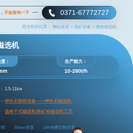
0371-67772727
，
不如咨询一下
您当前的位置：
网站首页
>
选矿设备
>
微粉磁选机
磁选机
粒度：
生产能力：
3mm
10-280t/h
：
1.5-11kw
：
钾长石除铁设备——钾长石磁选机
选铁干式磁选机|铁矿粉磁选机工艺
应答
30min答复
24h免费定制方案