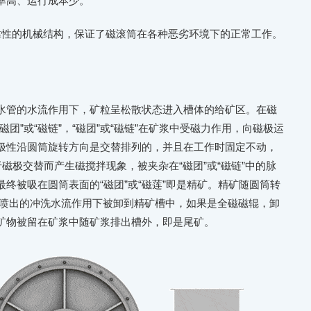
率高、运行成本少。
靠性的机械结构，保证了磁滚筒在各种恶劣环境下的正常工作。
水管的水流作用下，矿粒呈松散状态进入槽体的给矿区。在磁
团”或“磁链”，“磁团”或“磁链”在矿浆中受磁力作用，向磁极运
极性沿圆筒旋转方向是交替排列的，并且在工作时固定不动，
由于磁极交替而产生磁搅拌现象，被夹杂在“磁团”或“磁链”中的脉
终被吸在圆筒表面的“磁团”或“磁莲”即是精矿。精矿随圆筒转
管喷出的冲洗水流作用下被卸到精矿槽中，如果是全磁磁辊，卸
矿物被留在矿浆中随矿浆排出槽外，即是尾矿。