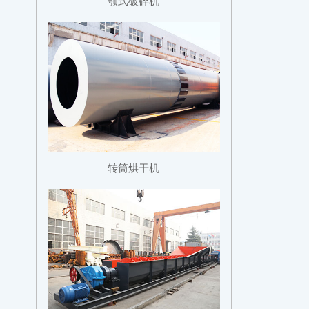
颚式破碎机
转筒烘干机