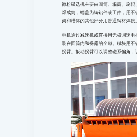
微粉磁选机主要由圆筒、辊筒、刷辊、
焊成筒，端盖为铸铝件或工件，用不
架和槽体的其他部分用普通钢材焊接
电机通过减速机或直接用无极调速电
装在圆筒内和裸露的全磁。磁块用不
拐臂。扳动拐臂可以调整磁系偏角，