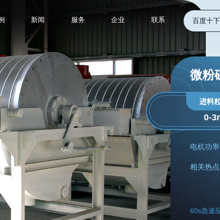
例
新闻
服务
企业
联系
百度十下
微粉
进料
0-
电机功率
相关热点
60s急速