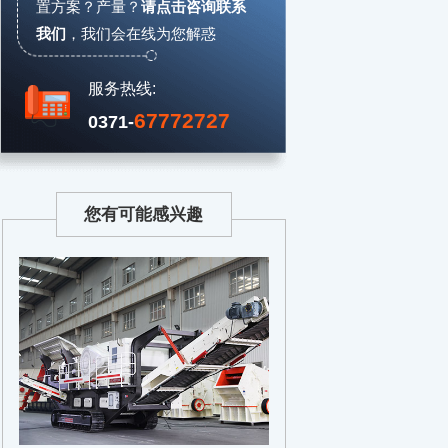
置方案？产量？
请点击咨询联系
我们
，
我们会在线为您解惑
服务热线:
67772727
0371-
您有可能感兴趣