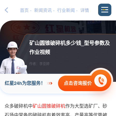
首页
-
新闻资讯
-
行业新闻
- 详情
矿山圆锥破碎机多少钱_型号参数及
作业视频
作者：李亚婷
点击咨询报价
红星24h为您服务！
众多破碎机中
矿山圆锥破碎机
作为大型选矿厂、砂
石场中常备的破碎机有着效率高、产量高等优势被